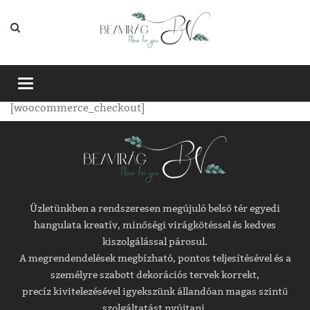
Toggle
navigation
[woocommerce_checkout]
Üzletünkben a rendszeresen megújuló belső tér egyedi
hangulata kreatív, minőségi virágkötéssel és kedves
kiszolgálással párosul.
A megrendendelések megbízható, pontos teljesítésével és a
személyre szabott dekorációs tervek korrekt,
precíz kivitelezésével igyekszünk állandóan magas szintű
szolgáltatást nyújtani.