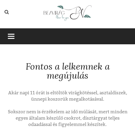
Toggle
navigation
Fontos a lelkemnek a
megújulás
Akár napi 11 órát is eltöltök virágkötéssel, asztaldíszek,
ünnepi koszorúk megalkotásával.
Sokszor nem is érzékelem az idő múlását, mert minden
egyes általam készülő csokrot, dísztárgyat teljes
odaadással és figyelemmel készítek.