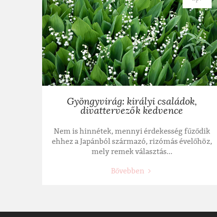
Gyöngyvirág: királyi családok,
divattervezők kedvence
Nem is hinnétek, mennyi érdekesség fűződik
ehhez a Japánból származó, rizómás évelőhöz,
mely remek választás...
Bővebben