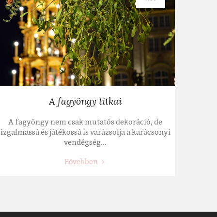
A fagyöngy titkai
A fagyöngy nem csak mutatós dekoráció, de
izgalmassá és játékossá is varázsolja a karácsonyi
vendégség...
Bővebben