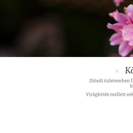
K
Diósdi üzletemben f
k
Virágkötés mellett eskü