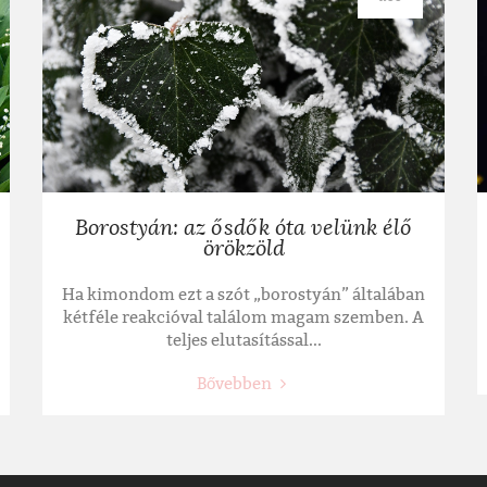
Borostyán: az ősdők óta velünk élő
örökzöld
Ha kimondom ezt a szót „borostyán” általában
kétféle reakcióval találom magam szemben. A
teljes elutasítással...
Bővebben