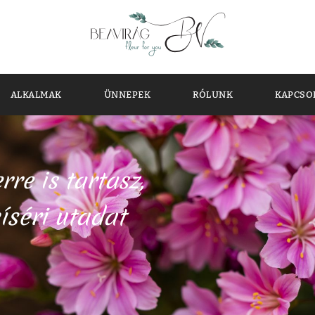
ALKALMAK
ÜNNEPEK
RÓLUNK
KAPCSO
re is tartasz,
íséri utadat