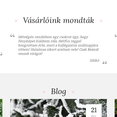
Vásárlóink mondták
Hétvégén rendeltem egy csokrot úgy, hogy
fényképet küldtem róla. Hétfőn reggel
beugrottam érte, mert a kolléganőm szülinapjára
vittem! Hatalmas sikert arattam vele! Csak Beánál
veszek virágot!
Ildikó
Blog
21
dec