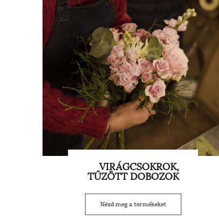
VIRÁGCSOKROK,
TŰZÖTT DOBOZOK
Nézd meg a termékeket