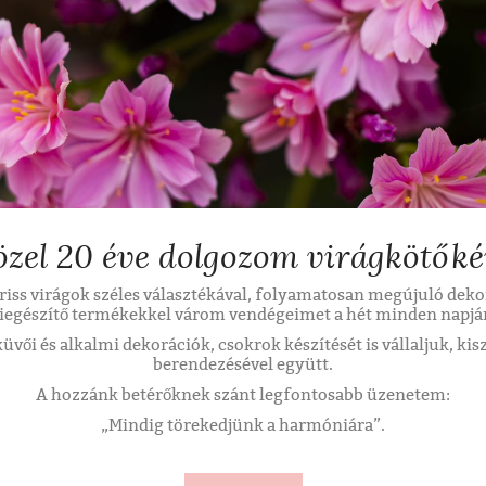
özel 20 éve dolgozom virágkötőké
riss virágok széles választékával, folyamatosan megújuló dek
iegészítő termékekkel várom vendégeimet a hét minden napjá
vői és alkalmi dekorációk, csokrok készítését is vállaljuk, kisz
berendezésével együtt.
A hozzánk betérőknek szánt legfontosabb üzenetem:
„Mindig törekedjünk a harmóniára”.