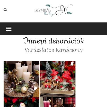
Toggle
navigation
Ünnepi dekorációk
Varázslatos Karácsony