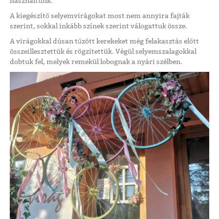
használtunk.
A kiegészítő selyemvirágokat most nem annyira fajták
szerint, sokkal inkább színek szerint válogattuk össze.
A virágokkal dúsan tűzött kerekeket még felakasztás előtt
összeillesztettük és rögzítettük. Végül selyemszalagokkal
dobtuk fel, melyek remekül lobognak a nyári szélben.