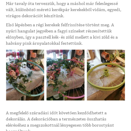
Már tavaly óta tervezzük, hogy a máshol már feleslegessé
vált, különböző méretű kerékpár kerekekből vidám, egyedi,
virágos dekorációt készítünk.
Első lépésben a régi kerekek felfrissítése történt meg. A
nyári hangulat jegyében a fagyi színeket részesítettük
előnyben, így a pasztell kék- és zöld mellett a kivi zöld és a
halvány pink árnyalatokkal festettünk.
A megfelelő száradási időt követően kezdődhetett a
dekorálás. A dekorációban a természetes összhatás
eléréséhez a megszokottnál lényegesen több borostyánt