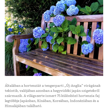
Általában a hortenziát a tengerparti „Új-Anglia” virágának
tekintik, valójában azonban a hegyvidéki japán szigetekről
származik. A világszerte ismert 75 különböző hortenzia faj
legtöbbje Japánban, Kínában, Koreában, Indonéziában és a
Himalájában található.