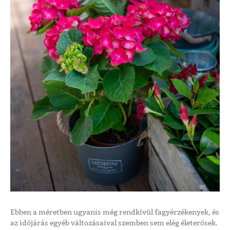
Ebben a méretben ugyanis még rendkívül fagyérzékenyek, és
az időjárás egyéb változásaival szemben sem elég életerősek.