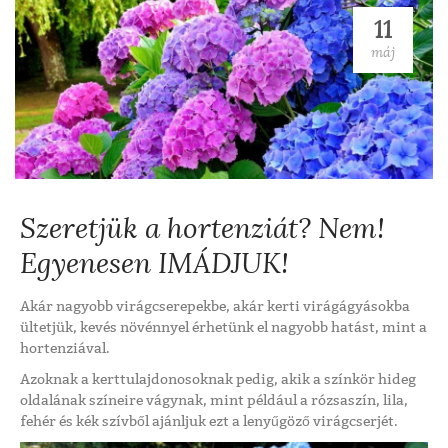
11
máj
Szeretjük a hortenziát? Nem!
Egyenesen IMÁDJUK!
Akár nagyobb virágcserepekbe, akár kerti virágágyásokba
ültetjük, kevés növénnyel érhetünk el nagyobb hatást, mint a
hortenziával.
Azoknak a kerttulajdonosoknak pedig, akik a színkör hideg
oldalának színeire vágynak, mint például a rózsaszín, lila,
fehér és kék szívből ajánljuk ezt a lenyűgöző virágcserjét.