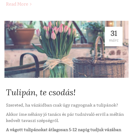
Read More
31
márc
Tulipán, te csodás!
Szereted, ha vázáidban csak úgy ragyognak a tulipánok?
Akkor íme néhány jó tanács és pár tudnivaló erről a méltán
kedvelt tavaszi szépségről.
A vágott tulipánokat átlagosan 5-12 napig tudjuk vázában