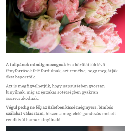
A tulipánok mindig mozognak
és a körülöttük lévő
fényforrások felé fordulnak, azt remélve, hogy meglátják
őket beporzóik.
Azt is megfigyelhetjük, hogy napsütésben gyorsan
kinyílnak, míg az éjszakai sötétségben gyakran
összecsukódnak.
Végül pedig ne félj az üzletben kissé még nyers, bimbós
szálakat választani
, hiszen a megfelelő gondozás mellett
rendkívül hamar kinyílnak!