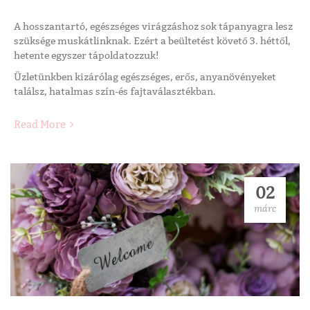
A hosszantartó, egészséges virágzáshoz sok tápanyagra lesz
szüksége muskátlinknak. Ezért a beültetést követő 3. héttől,
hetente egyszer tápoldatozzuk!
Üzletünkben kizárólag egészséges, erős, anyanövényeket
találsz, hatalmas szín-és fajtaválasztékban.
Read More
02
márc