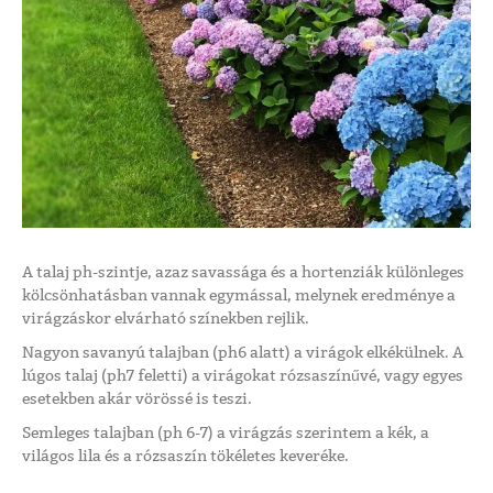
A talaj ph-szintje, azaz savassága és a hortenziák különleges
kölcsönhatásban vannak egymással, melynek eredménye a
virágzáskor elvárható színekben rejlik.
Nagyon savanyú talajban (ph6 alatt) a virágok elkékülnek. A
lúgos talaj (ph7 feletti) a virágokat rózsaszínűvé, vagy egyes
esetekben akár vörössé is teszi.
Semleges talajban (ph 6-7) a virágzás szerintem a kék, a
világos lila és a rózsaszín tökéletes keveréke.