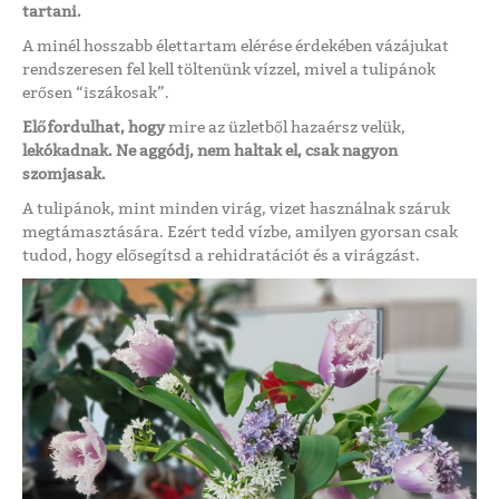
tartani.
A minél hosszabb élettartam elérése érdekében vázájukat
rendszeresen fel kell töltenünk vízzel, mivel a tulipánok
erősen “iszákosak”.
Előfordulhat, hogy
mire az üzletből hazaérsz velük,
lekókadnak. Ne aggódj, nem haltak el, csak nagyon
szomjasak.
A tulipánok, mint minden virág, vizet használnak száruk
megtámasztására. Ezért tedd vízbe, amilyen gyorsan csak
tudod, hogy elősegítsd a rehidratációt és a virágzást.