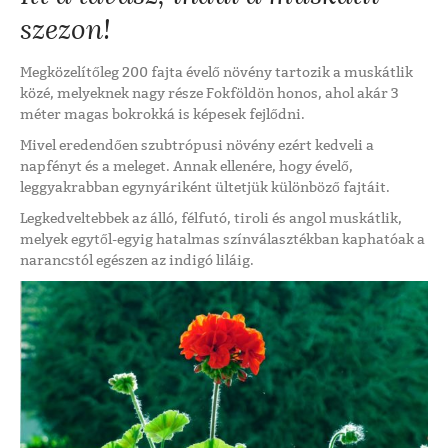
szezon!
Megközelítőleg 200 fajta évelő növény tartozik a muskátlik
közé, melyeknek nagy része Fokföldön honos, ahol akár 3
méter magas bokrokká is képesek fejlődni.
Mivel eredendően szubtrópusi növény ezért kedveli a
napfényt és a meleget. Annak ellenére, hogy évelő,
leggyakrabban egynyáriként ültetjük különböző fajtáit.
Legkedveltebbek az álló, félfutó, tiroli és angol muskátlik,
melyek egytől-egyig hatalmas színválasztékban kaphatóak a
narancstól egészen az indigó liláig.