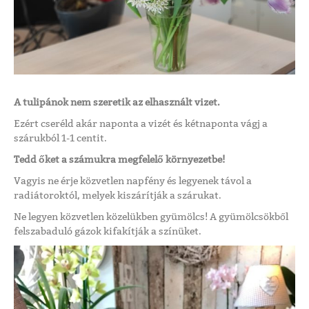
A tulipánok nem szeretik az elhasznált vizet.
Ezért cseréld akár naponta a vizét és kétnaponta vágj a
szárukból 1-1 centit.
Tedd őket a számukra megfelelő környezetbe!
Vagyis ne érje közvetlen napfény és legyenek távol a
radiátoroktól, melyek kiszárítják a szárukat.
Ne legyen közvetlen közelükben gyümölcs! A gyümölcsökből
felszabaduló gázok kifakítják a színüket.