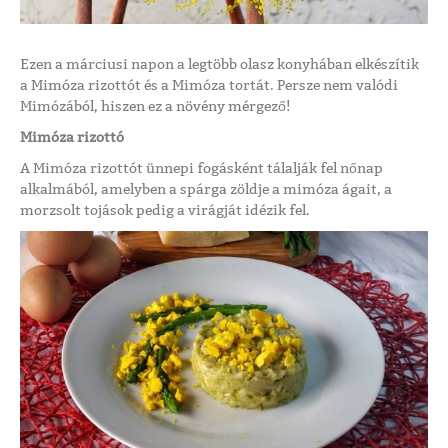
Ezen a márciusi napon a legtöbb olasz konyhában elkészítik
a Mimóza rizottót és a Mimóza tortát. Persze nem valódi
Mimózából, hiszen ez a növény mérgező!
Mimóza rizottó
A Mimóza rizottót ünnepi fogásként tálalják fel nőnap
alkalmából, amelyben a spárga zöldje a mimóza ágait, a
morzsolt tojások pedig a virágját idézik fel.