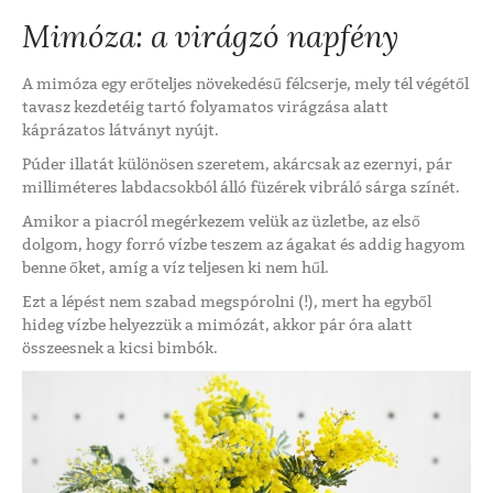
Mimóza: a virágzó napfény
A mimóza egy erőteljes növekedésű félcserje, mely tél végétől
tavasz kezdetéig tartó folyamatos virágzása alatt
káprázatos látványt nyújt.
Púder illatát különösen szeretem, akárcsak az ezernyi, pár
milliméteres labdacsokból álló füzérek vibráló sárga színét.
Amikor a piacról megérkezem velük az üzletbe, az első
dolgom, hogy forró vízbe teszem az ágakat és addig hagyom
benne őket, amíg a víz teljesen ki nem hűl.
Ezt a lépést nem szabad megspórolni (!), mert ha egyből
hideg vízbe helyezzük a mimózát, akkor pár óra alatt
összeesnek a kicsi bimbók.