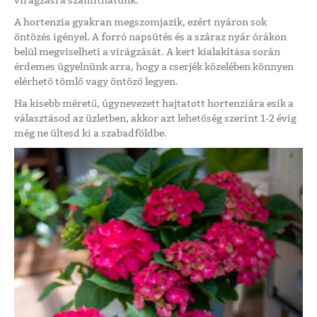
virágzásra számíthatunk.
A hortenzia gyakran megszomjazik, ezért nyáron sok
öntözés igényel. A forró napsütés és a száraz nyár órákon
belül megviselheti a virágzását. A kert kialakítása során
érdemes ügyelnünk arra, hogy a cserjék közelében könnyen
elérhető tömlő vagy öntöző legyen.
Ha kisebb méretű, úgynevezett hajtatott hortenziára esik a
választásod az üzletben, akkor azt lehetőség szerint 1-2 évig
még ne ültesd ki a szabadföldbe.