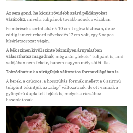
Az sem gond, ha kicsit rövidebb szárú példányokat
vásárolsz
, mivel a tulipánok tovább nőnek a vázában.
Felmérések szerint akár 5-10 cm-t egész biztosan, de az
eddig ismert rekord növekedés 17 cm volt, egy 5 napos
kísérletsorozat végén.
A kék színen kívül szinte bármilyen árnyalatban
választhatsz magadnak
, még akár „fekete” tulipánt is, ami
valójában nem fekete, hanem nagyon mély sötét lila.
Tobzódhatunk a virágfejek változatos formavilágában is.
A kerek, a csúcsos, a hosszúkás formák mellett a 6 szirmú
tulipánt tekintjük az „alap” változatnak, de ott vannak a
gyönyörű dupla telt fejűek is, melyek a rózsához
hasonlatosak.