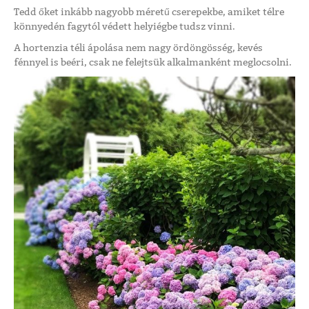
Tedd őket inkább nagyobb méretű cserepekbe, amiket télre
könnyedén fagytól védett helyiégbe tudsz vinni.
A hortenzia téli ápolása nem nagy ördöngösség, kevés
fénnyel is beéri, csak ne felejtsük alkalmanként meglocsolni.