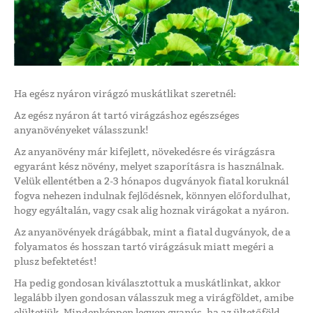
Ha egész nyáron virágzó muskátlikat szeretnél:
Az egész nyáron át tartó virágzáshoz egészséges
anyanövényeket válasszunk!
Az anyanövény már kifejlett, növekedésre és virágzásra
egyaránt kész növény, melyet szaporításra is használnak.
Velük ellentétben a 2-3 hónapos dugványok fiatal koruknál
fogva nehezen indulnak fejlődésnek, könnyen előfordulhat,
hogy egyáltalán, vagy csak alig hoznak virágokat a nyáron.
Az anyanövények drágábbak, mint a fiatal dugványok, de a
folyamatos és hosszan tartó virágzásuk miatt megéri a
plusz befektetést!
Ha pedig gondosan kiválasztottuk a muskátlinkat, akkor
legalább ilyen gondosan válasszuk meg a virágföldet, amibe
elültetjük. Mindenképpen legyen gyanús, ha az ültetőföld