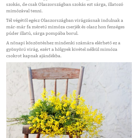
szokás, de csak Olaszországban szokás ezt sárga, illatozó
mimózával tenni.
Tél végétől egész Olaszországban virágzásnak indulnak a
már-már fa méretű mimóza cserjék és olasz hon fenséges
púder illatú, sárga pompába borul.
A nőnapi köszöntéshez mindenki számára elérhető ez a
gyönyörű virág, ezért a hölgyek kivétel nélkül mimóza
csokrot kapnak ajándékba.