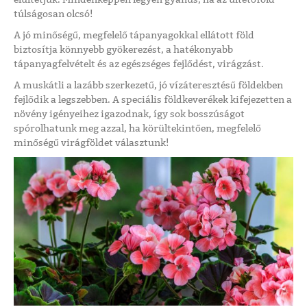
túlságosan olcsó!
A jó minőségű, megfelelő tápanyagokkal ellátott föld
biztosítja könnyebb gyökerezést, a hatékonyabb
tápanyagfelvételt és az egészséges fejlődést, virágzást.
A muskátli a lazább szerkezetű, jó vízáteresztésű földekben
fejlődik a legszebben. A speciális földkeverékek kifejezetten a
növény igényeihez igazodnak, így sok bosszúságot
spórolhatunk meg azzal, ha körültekintően, megfelelő
minőségű virágföldet választunk!