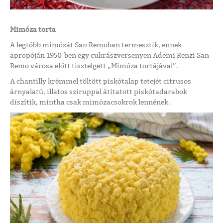
Mimóza torta
A legtöbb mimózát San Remoban termesztik, ennek
apropóján 1950-ben egy cukrászversenyen Ademi Renzi San
Remo városa előtt tisztelgett „Mimóza tortájával”.
A chantilly krémmel töltött piskótalap tetejét citrusos
árnyalatú, illatos sziruppal átitatott piskótadarabok
díszítik, mintha csak mimózacsokrok lennének.