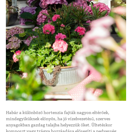
Habár a különböző hortenzia fajták nagyon eltérőek,
mindegyiküknek előnyös, ha jó vízelvezetésű, szerves
anyagokban gazdag talajba helyezzük őket. Ültetéskor
komposzt vagy trágya hozzáadása elősegíti a nedvesség