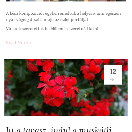
A kész kompozíciót egyben emeltük a helyére, ami egészen
nyár végéig díszíti majd az üzlet portálját.
Várunk szeretettel, ha élőben is szeretnéd látni!
Read More
12
ápr
Itt a tavasz, indul a muskátli