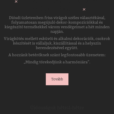
Közel 20 éve dolgozom
virágkötőként
Diósdi üzletemben friss virágok széles választékával,
folyamatosan megújuló dekor-kompozíciókkal és
kiegészítő termékekkel várom vendégeimet a hét minden
napján.
Virágkötés mellett esküvői és alkalmi dekorációk, csokrok
készítését is vállaljuk, kiszállítással és a helyszín
berendezésével együtt.
A hozzánk betérőknek szánt legfontosabb üzenetem:
„Mindig törekedjünk a harmóniára”.
Tovább
Újdonságok hétről-hétre