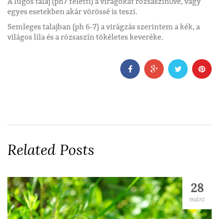
A lúgos talaj (ph7 feletti) a virágokat rózsaszínűvé, vagy
egyes esetekben akár vörössé is teszi.
Semleges talajban (ph 6-7) a virágzás szerintem a kék, a
világos lila és a rózsaszín tökéletes keveréke.
Related Posts
28
márc