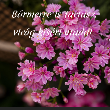
Bármerre is tartasz,
virág kíséri utadat