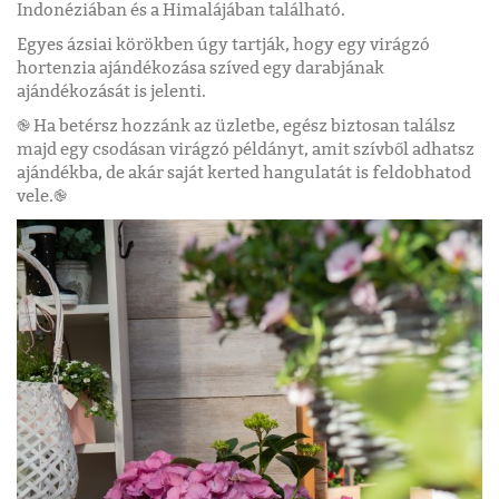
Indonéziában és a Himalájában található.
Egyes ázsiai körökben úgy tartják, hogy egy virágzó
hortenzia ajándékozása szíved egy darabjának
ajándékozását is jelenti.
֎ Ha betérsz hozzánk az üzletbe, egész biztosan találsz
majd egy csodásan virágzó példányt, amit szívből adhatsz
ajándékba, de akár saját kerted hangulatát is feldobhatod
vele.֎