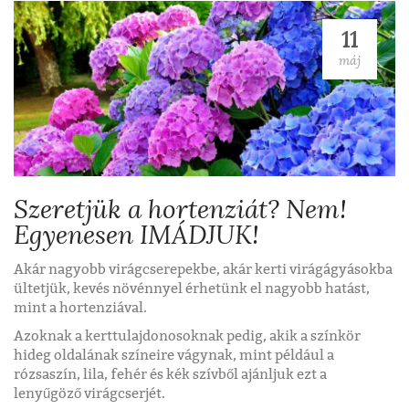
11
máj
Szeretjük a hortenziát? Nem!
Egyenesen IMÁDJUK!
Akár nagyobb virágcserepekbe, akár kerti virágágyásokba
ültetjük, kevés növénnyel érhetünk el nagyobb hatást,
mint a hortenziával.
Azoknak a kerttulajdonosoknak pedig, akik a színkör
hideg oldalának színeire vágynak, mint például a
rózsaszín, lila, fehér és kék szívből ajánljuk ezt a
lenyűgöző virágcserjét.