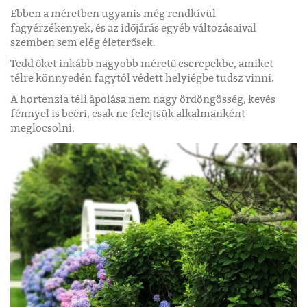
Ebben a méretben ugyanis még rendkívül
fagyérzékenyek, és az időjárás egyéb változásaival
szemben sem elég életerősek.
Tedd őket inkább nagyobb méretű cserepekbe, amiket
télre könnyedén fagytól védett helyiégbe tudsz vinni.
A hortenzia téli ápolása nem nagy ördöngösség, kevés
fénnyel is beéri, csak ne felejtsük alkalmanként
meglocsolni.