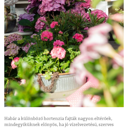
Habár a különböző hortenzia fajták nagyon eltérőek,
mindegyiküknek előnyös, ha jó vízelvezetésű, szerves