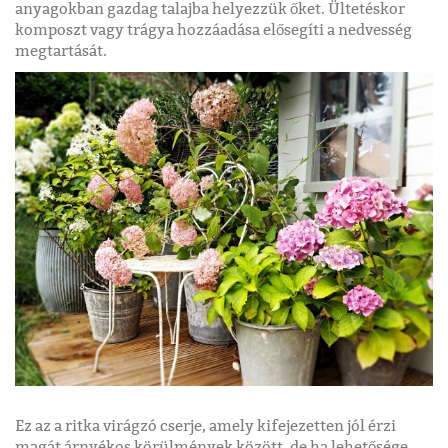
anyagokban gazdag talajba helyezzük őket. Ültetéskor
komposzt vagy trágya hozzáadása elősegíti a nedvesség
megtartását.
Ez az a ritka virágzó cserje, amely kifejezetten jól érzi
magát árnyékos körülmények között, de ha lehetősége