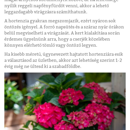
nyílik reggeli napfényfürdőt venni, akkor a lehető
leggazdagabb virágzásra számíthatunk.
A hortenzia gyakran megszomjazik, ezért nyáron sok
öntözés igényel. A forró napsütés és a száraz nyár órákon
belül megviselheti a virágzását. A kert kialakítása során
érdemes ügyelnünk arra, hogy a cserjék közelében
könnyen elérhető tömlő vagy öntöző legyen.
Ha kisebb méretű, úgynevezett hajtatott hortenziára esik
a választásod az üzletben, akkor azt lehetőség szerint 1-2
évig még ne ültesd ki a szabadföldbe.