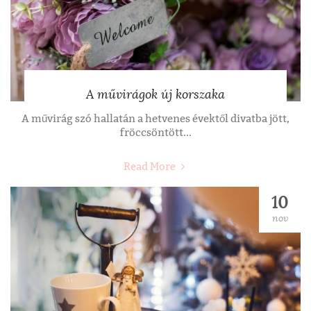
A művirágok új korszaka
A művirág szó hallatán a hetvenes évektől divatba jött,
fröccsöntött...
Read More
10
nov