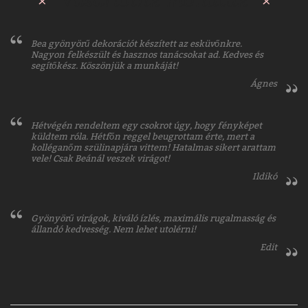
Bea gyönyörű dekorációt készített az esküvőnkre.
Nagyon felkészült és hasznos tanácsokat ad. Kedves és
segítőkész. Köszönjük a munkáját!
Ágnes
Hétvégén rendeltem egy csokrot úgy, hogy fényképet
küldtem róla. Hétfőn reggel beugrottam érte, mert a
kolléganőm szülinapjára vittem! Hatalmas sikert arattam
vele! Csak Beánál veszek virágot!
Ildikó
Gyönyörű virágok, kiváló ízlés, maximális rugalmasság és
állandó kedvesség. Nem lehet utolérni!
Edit