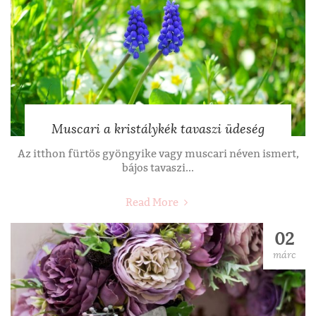
Muscari a kristálykék tavaszi üdeség
Az itthon fürtös gyöngyike vagy muscari néven ismert,
bájos tavaszi...
Read More
02
márc