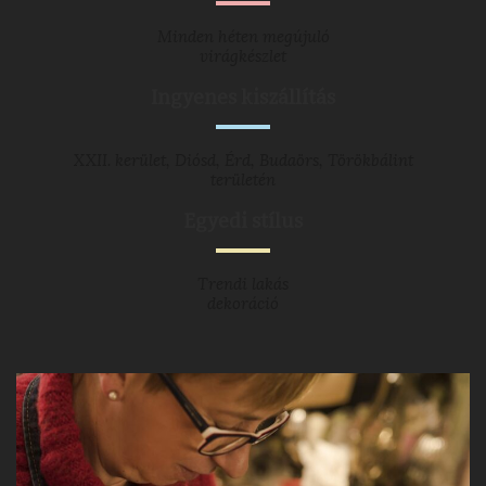
Minden héten megújuló
virágkészlet
Ingyenes kiszállítás
XXII. kerület, Diósd, Érd, Budaörs, Törökbálint
területén
Egyedi stílus
Trendi lakás
dekoráció