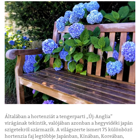
Általában a hortenziát a tengerparti „Új-Anglia”
virágának tekintik, valójában azonban a hegyvidéki japán
szigetekről származik. A világszerte ismert 75 különböző
hortenzia faj legtöbbje Japánban, Kínában, Koreában,