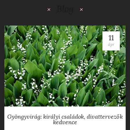
Blog
11
ápr
Gyöngyvirág: királyi családok, divattervezők
kedvence