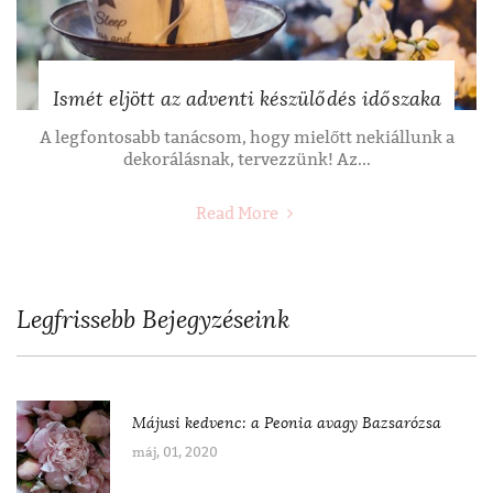
Ismét eljött az adventi készülődés időszaka
A legfontosabb tanácsom, hogy mielőtt nekiállunk a
dekorálásnak, tervezzünk! Az...
Read More
Legfrissebb Bejegyzéseink
Májusi kedvenc: a Peonia avagy Bazsarózsa
máj, 01, 2020