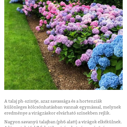
A talaj ph-szintje, azaz savassága és a hortenziák
különleges kölcsönhatásban vannak egymással, melynek
eredménye a virágzáskor elvárható színekben rejlik.
Nagyon savanyú talajban (ph6 alatt) a virágok elkékülnek.