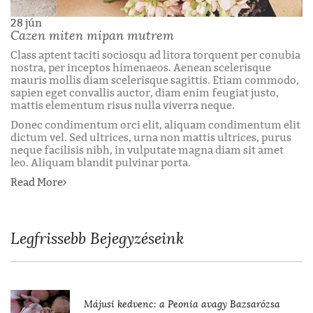
28
jún
Cazen miten mipan mutrem
Class aptent taciti sociosqu ad litora torquent per conubia
nostra, per inceptos himenaeos. Aenean scelerisque
mauris mollis diam scelerisque sagittis. Etiam commodo,
sapien eget convallis auctor, diam enim feugiat justo,
mattis elementum risus nulla viverra neque.
Donec condimentum orci elit, aliquam condimentum elit
dictum vel. Sed ultrices, urna non mattis ultrices, purus
neque facilisis nibh, in vulputate magna diam sit amet
leo. Aliquam blandit pulvinar porta.
Read More
Legfrissebb Bejegyzéseink
Májusi kedvenc: a Peonia avagy Bazsarózsa