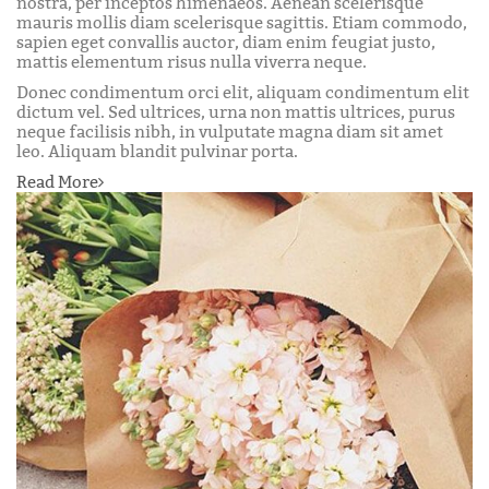
nostra, per inceptos himenaeos. Aenean scelerisque
mauris mollis diam scelerisque sagittis. Etiam commodo,
sapien eget convallis auctor, diam enim feugiat justo,
mattis elementum risus nulla viverra neque.
Donec condimentum orci elit, aliquam condimentum elit
dictum vel. Sed ultrices, urna non mattis ultrices, purus
neque facilisis nibh, in vulputate magna diam sit amet
leo. Aliquam blandit pulvinar porta.
Read More