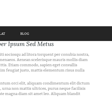
LAT
BLOG
er Ipsum Sed Metus
iti sociosqu ad litora torquent per conubia nostra,
imenaeos. Aenean scelerisque mauris mollis diam
ittis. Etiam commodo, sapien eget convallis
im feugiat justo, mattis elementum risus nulla
tum orci elit, aliquam condimentum elit dictum
s, urna non mattis ultrices, purus neque facilisis
ate magna diam sit amet leo. Aliquam blandit