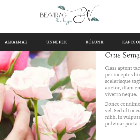
ALKALMAK
ÜNNEPEK
RÓLUNK
KAPCSO
Cras Semp
Class aptent tac
per inceptos h
scelerisque sag
auctor, diam en
viverra neque.
Donec condimen
vel. Sed ultrice
nibh, in vulput
pulvinar porta.